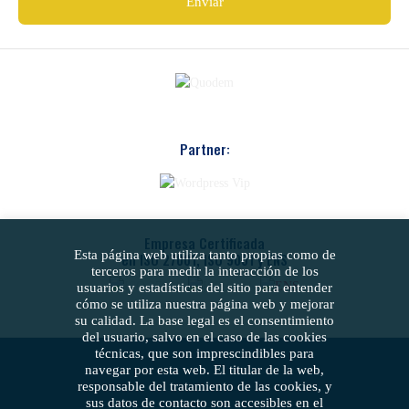
Partner:
Empresa Certificada
Esta página web utiliza tanto propias como de
en ISO 27001, ISO 9001 y ENS
terceros para medir la interacción de los
usuarios y estadísticas del sitio para entender
cómo se utiliza nuestra página web y mejorar
su calidad. La base legal es el consentimiento
del usuario, salvo en el caso de las cookies
técnicas, que son imprescindibles para
navegar por esta web. El titular de la web,
responsable del tratamiento de las cookies, y
sus datos de contacto son accesibles en el