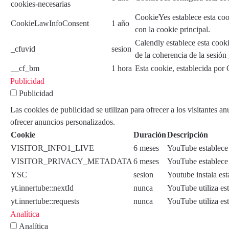
cookies-necesarias
CookieYes establece esta coo
CookieLawInfoConsent
1 año
con la cookie principal.
Calendly establece esta cooki
_cfuvid
sesion
de la coherencia de la sesión
__cf_bm
1 hora
Esta cookie, establecida por 
Publicidad
Publicidad
Las cookies de publicidad se utilizan para ofrecer a los visitantes a
ofrecer anuncios personalizados.
Cookie
Duración
Descripción
VISITOR_INFO1_LIVE
6 meses
YouTube establece e
VISITOR_PRIVACY_METADATA
6 meses
YouTube establece 
YSC
sesion
Youtube instala est
yt.innertube::nextId
nunca
YouTube utiliza est
yt.innertube::requests
nunca
YouTube utiliza est
Analítica
Analítica