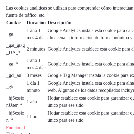
Las cookies analíticas se utilizan para comprender cómo interactúan l
fuente de tráfico, etc.
Cookie
Duración
Descripción
1 año 1
Google Analytics instala esta cookie para calcu
_ga
mes 4 días
almacena la información de forma anónima y a
_gat_gtag
2 minutos
Google Analytics establece esta cookie para 
_UA_*
1 año 1
_ga_*
Google Analytics instala esta cookie para almac
mes 4 días
_gcl_au
3 meses
Google Tag Manager instala la cookie para expe
1 día 1
Google Analytics instala esta cookie para alma
_gid
minuto
web. Algunos de los datos recopilados incluye
_hjSessio
Hotjar establece esta cookie para garantizar qu
1 año
nUser_*
único para ese sitio.
_hjSessio
Hotjar establece esta cookie para garantizar qu
1 hora
n_*
único para ese sitio.
Funcional