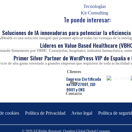
Tecnologías
Kit Consulting
Te puede interesar:
Soluciones de IA innovadoras para potenciar la eficiencia 
IHealth es una solución integral que permite aplicar todas las ventajas de la inteligen
Líderes en Value Based Healthcare (VBHC
ando firmemente por VBHC. Consejerías, hospitales, industria farmacéutica, entre 
Primer Silver Partner de WordPress VIP de España e
vicio de alta gama orientado a grandes empresas que requieren de toda la facilida
Clientes
Empresa Certificada
Blog
en ISO 27001, ISO
9001 y ENS
Contacto
 de cookies
Política de Privacidad
Aviso legal
Política de seguri
© 2026 All Rights Reserved. Quodem Global Digital Company