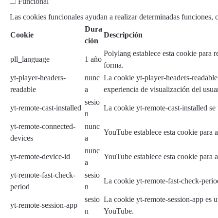
Funcional
Las cookies funcionales ayudan a realizar determinadas funciones, co
Dura
Cookie
Descripción
ción
Polylang establece esta cookie para r
pll_language
1 año
forma.
yt-player-headers-
nunc
La cookie yt-player-headers-readable 
readable
a
experiencia de visualización del usua
sesio
yt-remote-cast-installed
La cookie yt-remote-cast-installed se
n
yt-remote-connected-
nunc
YouTube establece esta cookie para a
devices
a
nunc
yt-remote-device-id
YouTube establece esta cookie para a
a
yt-remote-fast-check-
sesio
La cookie yt-remote-fast-check-perio
period
n
sesio
La cookie yt-remote-session-app es ut
yt-remote-session-app
n
YouTube.