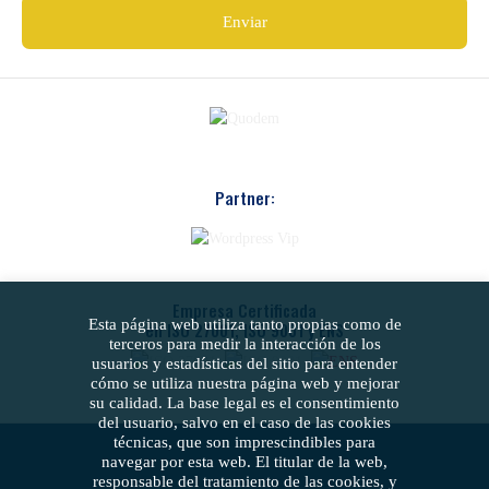
Partner:
Empresa Certificada
Esta página web utiliza tanto propias como de
en ISO 27001, ISO 9001 y ENS
terceros para medir la interacción de los
usuarios y estadísticas del sitio para entender
cómo se utiliza nuestra página web y mejorar
su calidad. La base legal es el consentimiento
del usuario, salvo en el caso de las cookies
técnicas, que son imprescindibles para
navegar por esta web. El titular de la web,
responsable del tratamiento de las cookies, y