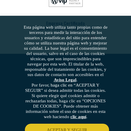
Empresa Certificada
Esta página web utiliza tanto propias como de
en ISO 27001, ISO 9001 y ENS
terceros para medir la interacción de los
usuarios y estadísticas del sitio para entender
cómo se utiliza nuestra página web y mejorar
su calidad. La base legal es el consentimiento
del usuario, salvo en el caso de las cookies
técnicas, que son imprescindibles para
navegar por esta web. El titular de la web,
responsable del tratamiento de las cookies, y
sus datos de contacto son accesibles en el
Aviso Legal
.
Política de cookies
Por favor, haga clic en “ACEPTAR Y
SEGUIR” si desea admitir todas las cookies.
Si quiere elegir qué cookies admitir o
Política de Privacidad
rechazarlas todas, haga clic en “OPCIONES
DE COOKIES”. Puede obtener más
información sobre el uso de cookies en esta
Aviso legal
web haciendo
clic aquí
.
Política de seguridad
ACEPTAR Y SEGUIR