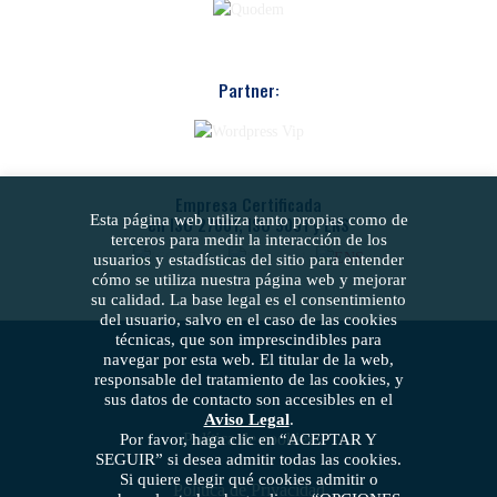
Partner:
Empresa Certificada
Esta página web utiliza tanto propias como de
en ISO 27001, ISO 9001 y ENS
terceros para medir la interacción de los
usuarios y estadísticas del sitio para entender
cómo se utiliza nuestra página web y mejorar
su calidad. La base legal es el consentimiento
del usuario, salvo en el caso de las cookies
técnicas, que son imprescindibles para
navegar por esta web. El titular de la web,
responsable del tratamiento de las cookies, y
sus datos de contacto son accesibles en el
Aviso Legal
.
Política de cookies
Por favor, haga clic en “ACEPTAR Y
SEGUIR” si desea admitir todas las cookies.
Si quiere elegir qué cookies admitir o
Política de Privacidad