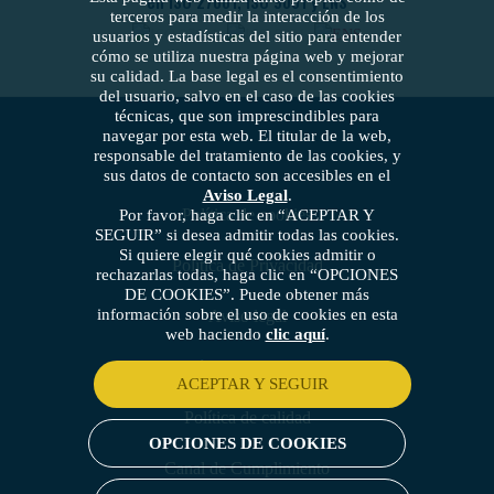
en ISO 27001, ISO 9001 y ENS
terceros para medir la interacción de los
usuarios y estadísticas del sitio para entender
cómo se utiliza nuestra página web y mejorar
su calidad. La base legal es el consentimiento
del usuario, salvo en el caso de las cookies
técnicas, que son imprescindibles para
navegar por esta web. El titular de la web,
responsable del tratamiento de las cookies, y
sus datos de contacto son accesibles en el
Aviso Legal
.
Política de cookies
Por favor, haga clic en “ACEPTAR Y
SEGUIR” si desea admitir todas las cookies.
Si quiere elegir qué cookies admitir o
Política de Privacidad
rechazarlas todas, haga clic en “OPCIONES
DE COOKIES”. Puede obtener más
información sobre el uso de cookies en esta
Aviso legal
web haciendo
clic aquí
.
Política de seguridad
ACEPTAR Y SEGUIR
Política de calidad
OPCIONES DE COOKIES
Canal de Cumplimiento