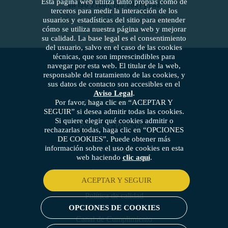
Esta página web utiliza tanto propias como de
en ISO 27001, ISO 9001 y ENS
terceros para medir la interacción de los
usuarios y estadísticas del sitio para entender
cómo se utiliza nuestra página web y mejorar
su calidad. La base legal es el consentimiento
del usuario, salvo en el caso de las cookies
técnicas, que son imprescindibles para
navegar por esta web. El titular de la web,
responsable del tratamiento de las cookies, y
sus datos de contacto son accesibles en el
Aviso Legal
.
Política de cookies
Por favor, haga clic en “ACEPTAR Y
SEGUIR” si desea admitir todas las cookies.
Si quiere elegir qué cookies admitir o
Política de Privacidad
rechazarlas todas, haga clic en “OPCIONES
DE COOKIES”. Puede obtener más
información sobre el uso de cookies en esta
Aviso legal
web haciendo
clic aquí
.
Política de seguridad
ACEPTAR Y SEGUIR
Política de calidad
OPCIONES DE COOKIES
Canal de Cumplimiento