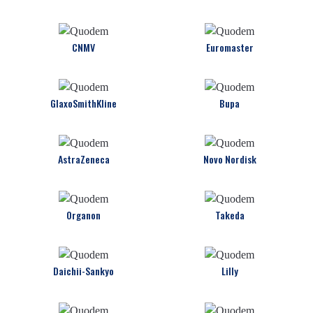
CNMV
Euromaster
GlaxoSmithKline
Bupa
AstraZeneca
Novo Nordisk
Organon
Takeda
Daichii-Sankyo
Lilly