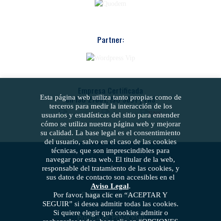
Partner:
Empresa Certificada
Esta página web utiliza tanto propias como de
en ISO 27001, ISO 9001 y ENS
terceros para medir la interacción de los
usuarios y estadísticas del sitio para entender
cómo se utiliza nuestra página web y mejorar
su calidad. La base legal es el consentimiento
del usuario, salvo en el caso de las cookies
técnicas, que son imprescindibles para
navegar por esta web. El titular de la web,
responsable del tratamiento de las cookies, y
sus datos de contacto son accesibles en el
Aviso Legal
.
Política de cookies
Por favor, haga clic en “ACEPTAR Y
SEGUIR” si desea admitir todas las cookies.
Si quiere elegir qué cookies admitir o
Política de Privacidad