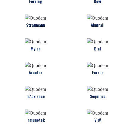
Ferring
Rovi
Straumann
Almirall
Mylan
Bial
Axactor
Ferrer
mAbxience
Sequirus
Inmunotek
ViiV