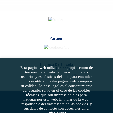
Partner:
Empresa Certificada
Esta página web utiliza tanto propias como de
en ISO 27001, ISO 9001 y ENS
terceros para medir la interacción de los
usuarios y estadísticas del sitio para entender
cómo se utiliza nuestra página web y mejorar
su calidad. La base legal es el consentimiento
del usuario, salvo en el caso de las cookies
técnicas, que son imprescindibles para
navegar por esta web. El titular de la web,
responsable del tratamiento de las cookies, y
sus datos de contacto son accesibles en el