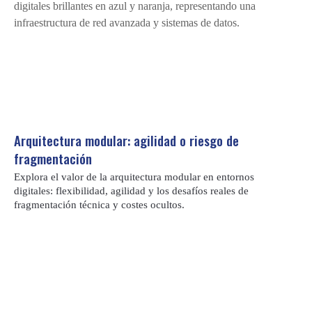
r
m
a
c
i
ó
n
Arquitectura modular: agilidad o riesgo de
d
fragmentación
i
Explora el valor de la arquitectura modular en entornos
digitales: flexibilidad, agilidad y los desafíos reales de
g
fragmentación técnica y costes ocultos.
i
t
a
l