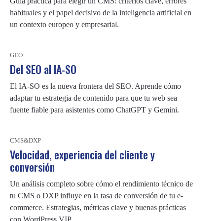
Guía práctica para elegir un CMS: criterios clave, errores
e
habituales y el papel decisivo de la inteligencia artificial en
i
un contexto europeo y empresarial.
n
n
GEO
o
Del SEO al IA-SO
v
El IA-SO es la nueva frontera del SEO. Aprende cómo
a
adaptar tu estrategia de contenido para que tu web sea
c
fuente fiable para asistentes como ChatGPT y Gemini.
i
ó
CMS&DXP
n
Velocidad, experiencia del cliente y
conversión
e
m
Un análisis completo sobre cómo el rendimiento técnico de
p
tu CMS o DXP influye en la tasa de conversión de tu e-
commerce. Estrategias, métricas clave y buenas prácticas
r
con WordPress VIP.