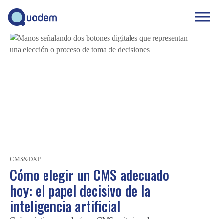
A
r
t
í
c
u
l
o
s
CMS&DXP
s
Cómo elegir un CMS adecuado
o
hoy: el papel decisivo de la
b
inteligencia artificial
r