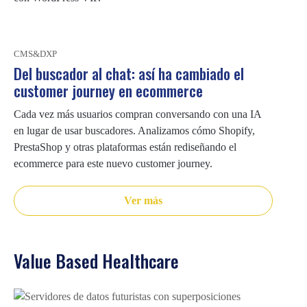
e
s
a
CMS&DXP
r
Del buscador al chat: así ha cambiado el
customer journey en ecommerce
i
a
Cada vez más usuarios compran conversando con una IA
l
en lugar de usar buscadores. Analizamos cómo Shopify,
PrestaShop y otras plataformas están rediseñando el
y
ecommerce para este nuevo customer journey.
t
r
Ver más
a
n
s
Value Based Healthcare
f
o