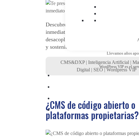
Descubre las 5 tecnologías de CMS y D
inmediato en 2026: IA en el CMS, front
desacoplado, modularidad, personalizaci
A
y sostenibilidad.
Llevamos años apost
CMS&DXP
|
Inteligencia Artificial
|
Ma
WordPress VIP es el ser
Digital
|
SEO
|
Wordpress VIP
¿CMS de código abierto o
plataformas propietarias?