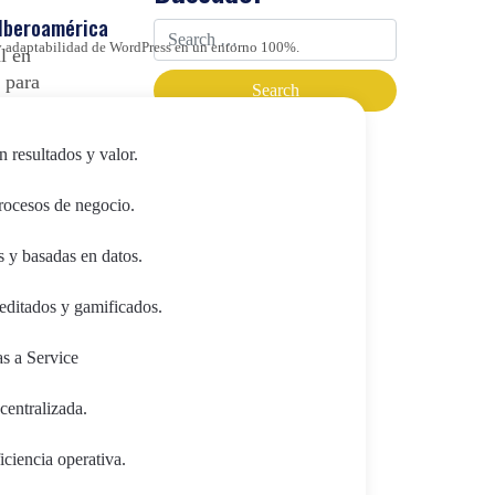
 Iberoamérica
d y adaptabilidad de WordPress en un entorno 100%.
l en
 para
asistentes
Categorías
n resultados y valor.
Automatización Robótica de
procesos de negocio.
Procesos
s y basadas en datos.
Blog
editados y gamificados.
CMS&DXP
Data Science
as a Service
r el
e-commerce
centralizada.
Espacio Europeo de Datos en
ciencia operativa.
Salud