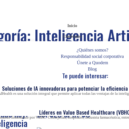
Inicio
goría:
Inteligencia Arti
Conócenos
¿Quiénes somos?
Responsabilidad social corporativa
Únete a Quodem
novedades sobre Inteligencia Artificial:
Blog
Te puede interesar:
una fuerza impulsora en el ámbito de los proyectos digitales, desbloquea
cia Artificial en nuestros procesos y metodologías está revolucionando 
Soluciones de IA innovadoras para potenciar la eficiencia 
IHealth es una solución integral que permite aplicar todas las ventajas de la inteligen
ado hoy:
Del SEO al IA-SO
Líderes en Value Based Healthcare (VBHC
ando firmemente por VBHC. Consejerías, hospitales, industria farmacéutica, entre 
eligencia