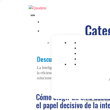
Cate
Descubre en nuestro blog las 
La Inteligencia Artificial se ha convertido en 
la eficiencia. La incorporación de la Inteligen
soluciones más inteligentes y eficaces.
A
Cómo elegir un CMS adecu
Llevamos años apost
el papel decisivo de la int