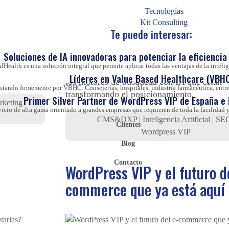
Tecnologías
Kit Consulting
Te puede interesar:
XP con ROI
end
Soluciones de IA innovadoras para potenciar la eficiencia 
Migrar un CMS sin perder SEO es posible.
ón con datos
IHealth es una solución integral que permite aplicar todas las ventajas de la inteligen
tienes los pasos técnicos clave y cómo enfre
Líderes en Value Based Healthcare (VBHC
los motores de búsqueda con IA que están
ando firmemente por VBHC. Consejerías, hospitales, industria farmacéutica, entre 
transformando el posicionamiento.
Primer Silver Partner de WordPress VIP de España e
rketing
vicio de alta gama orientado a grandes empresas que requieren de toda la facilida
CMS&DXP
|
Inteligencia Artificial
|
SE
Clientes
Wordpress VIP
Blog
Contacto
WordPress VIP y el futuro d
commerce que ya está aquí