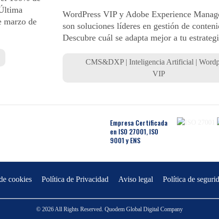
 Última
WordPress VIP y Adobe Experience Mana
de marzo de
son soluciones líderes en gestión de conteni
Descubre cuál se adapta mejor a tu estrategia
CMS&DXP
|
Inteligencia Artificial
|
Wordp
VIP
Empresa Certificada
en ISO 27001, ISO
9001 y ENS
 de cookies
Política de Privacidad
Aviso legal
Política de seguri
© 2026 All Rights Reserved. Quodem Global Digital Company