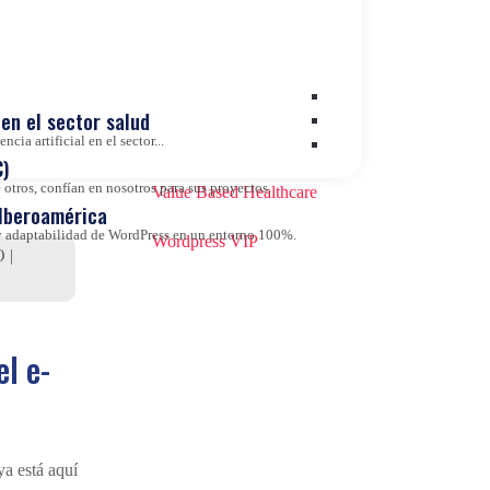
Sin categoría
Talento
en el sector salud
 Aquí
cia artificial en el sector...
Transformación Digital
ntarse a
)
otros, confían en nosotros para sus proyectos.
Value Based Healthcare
 Iberoamérica
d y adaptabilidad de WordPress en un entorno 100%.
Wordpress VIP
O
|
el e-