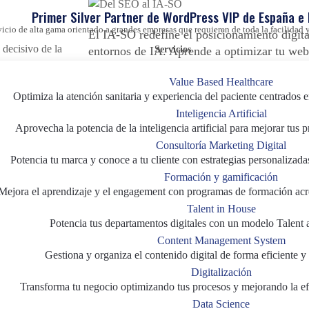
Primer Silver Partner de WordPress VIP de España e
vicio de alta gama orientado a grandes empresas que requieren de toda la facilida
El IA-SO redefine el posicionamiento digita
entornos de IA. Aprende a optimizar tu web
Servicios
convertirte en la fuente de confianza de los 
Value Based Healthcare
conversacionales.
 hoy, analiza
Optimiza la atención sanitaria y experiencia del paciente centrados e
unes, y
Inteligencia Artificial
GEO
|
Inteligencia Artificial
|
SEO
ligencia
Aprovecha la potencia de la inteligencia artificial para mejorar tus 
Consultoría Marketing Digital
Potencia tu marca y conoce a tu cliente con estrategias personalizada
Formación y gamificación
icial
|
Mejora el aprendizaje y el engagement con programas de formación acr
gital
Talent in House
Potencia tus departamentos digitales con un modelo Talent 
Content Management System
ha
¿Ha comenzado la batalla po
Gestiona y organiza el contenido digital de forma eficiente y 
rney en
control del canal?
Digitalización
Transforma tu negocio optimizando tus procesos y mejorando la efi
Data Science