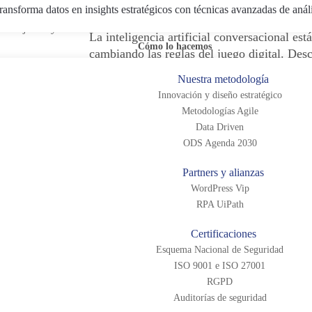
ransforma datos en insights estratégicos con técnicas avanzadas de anál
La inteligencia artificial conversacional está
Cómo lo hacemos
cambiando las reglas del juego digital. De
los CMS como WordPress VIP, AEM, Frank
 en Google,
Nuestra metodología
Drupal se preparan para un entorno donde e
 cómo
Innovación y diseño estratégico
del canal ya no es de la marca.
e están
Metodologías Agile
Data Driven
Inteligencia Artificial
|
Marketing Digita
ODS Agenda 2030
Wordpress VIP
rketing
Partners y alianzas
WordPress Vip
RPA UiPath
ologías
Migrar un CMS sin perder e
Certificaciones
ato en
posicionamiento: cómo evit
Esquema Nacional de Seguridad
ISO 9001 e ISO 27001
errores críticos en la era d
RGPD
con IA
Auditorías de seguridad