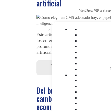
artificial
WordPress VIP es el ser
Este artículo explica cómo elegir un CMS
los criterios clave y los errores más com
profundiza en el papel decisivo de la inte
artificial en el mercado europeo.
CMS&DXP
|
GEO
|
Inteligencia Artif
Marketing Digital
|
Transformación Di
Del buscador al chat: así 
cambiado el customer jou
ecommerce