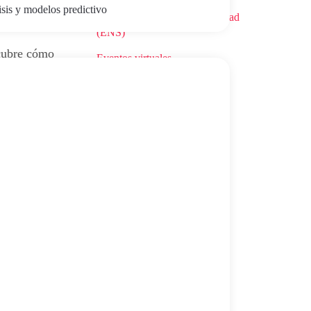
isis y modelos predictivo
Esquema Nacional de Seguridad
(ENS)
scubre cómo
Eventos virtuales
lin o
l control
Formación
Gamificación
l
|
GEO
Inteligencia Artificial
Kit Consulting
l
ar
Marketing Digital
el SEO
Salud Digital
SEO