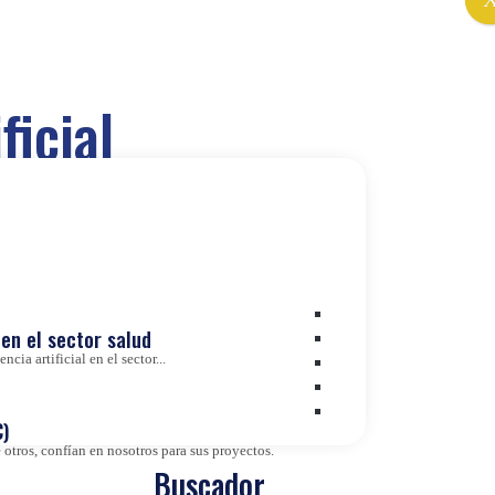
ficial
ndo un potencial sin precedentes para la innovación y
nuestros proyectos, aportando valor añadido y creando
en el sector salud
cia artificial en el sector...
)
otros, confían en nosotros para sus proyectos.
Buscador