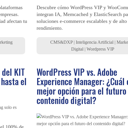
plataformas
Descubre cómo WordPress VIP y WooCom
empresas.
integran IA, Memcached y ElasticSearch pa
ad afectan tu
soluciones e-commerce escalables y de alto
rendimiento.
rketing
CMS&DXP
|
Inteligencia Artificial
|
Marke
Digital
|
Wordpress VIP
 del KIT
WordPress VIP vs. Adobe
 hasta el
Experience Manager: ¿Cuál 
mejor opción para el futuro
contenido digital?
 el 100% de