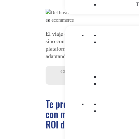
T
El viaje de compra online ya no empieza
sino conversando con una IA. Descubre
plataformas como Shopify y PrestaShop s
adaptando al ecommerce conversacional.
CMS&DXP
|
Inteligencia Artificial
|
Ma
Digital
Te presentamos las 5 tecn
con mayor impacto inmedi
ROI de cara a 2026