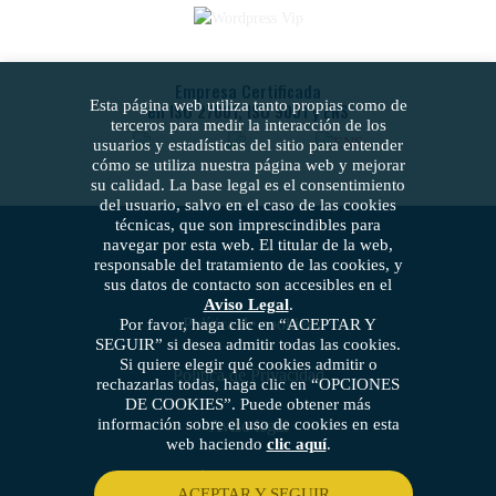
Empresa Certificada
Esta página web utiliza tanto propias como de
en ISO 27001, ISO 9001 y ENS
terceros para medir la interacción de los
usuarios y estadísticas del sitio para entender
cómo se utiliza nuestra página web y mejorar
su calidad. La base legal es el consentimiento
del usuario, salvo en el caso de las cookies
técnicas, que son imprescindibles para
navegar por esta web. El titular de la web,
responsable del tratamiento de las cookies, y
sus datos de contacto son accesibles en el
Aviso Legal
.
Política de cookies
Por favor, haga clic en “ACEPTAR Y
SEGUIR” si desea admitir todas las cookies.
Si quiere elegir qué cookies admitir o
Política de Privacidad
rechazarlas todas, haga clic en “OPCIONES
DE COOKIES”. Puede obtener más
información sobre el uso de cookies en esta
Aviso legal
web haciendo
clic aquí
.
Política de seguridad
ACEPTAR Y SEGUIR