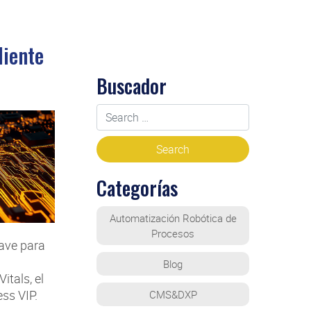
liente
Buscador
Categorías
Automatización Robótica de
Procesos
lave para
Blog
tals, el
ss VIP.
CMS&DXP