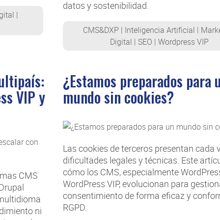
datos y sostenibilidad.
gital
|
CMS&DXP
|
Inteligencia Artificial
|
Mark
Digital
|
SEO
|
Wordpress VIP
ltipaís:
¿Estamos preparados para 
ss VIP y
mundo sin cookies?
Las cookies de terceros presentan cada
dificultades legales y técnicas. Este artíc
cómo los CMS, especialmente WordPres
formas CMS
WordPress VIP, evolucionan para gestiona
Drupal
consentimiento de forma eficaz y confor
 multidioma
RGPD.
dimiento ni