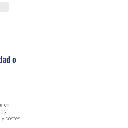
dad o
ar en
los
 y costes