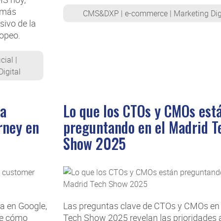
s más
CMS&DXP
|
e-commerce
|
Marketing Dig
sivo de la
ropeo.
icial
|
igital
ha
Lo que los CTOs y CMOs est
rney en
preguntando en el Madrid T
Show 2025
a en Google,
Las preguntas clave de CTOs y CMOs en 
re cómo
Tech Show 2025 revelan las prioridades 