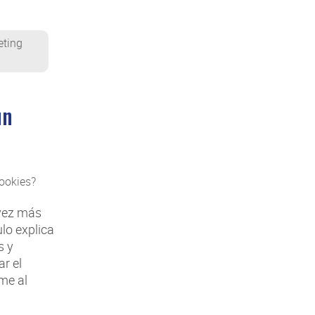
eting
un
 vez más
ulo explica
s y
r el
me al