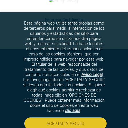
Empresa Certificada
Esta página web utiliza tanto propias como
en ISO 27001, ISO 9001 y ENS
de terceros para medir la interacción de los
usuarios y estadísticas del sitio para
entender cómo se utiliza nuestra página
web y mejorar su calidad. La base legal es
el consentimiento del usuario, salvo en el
caso de las cookies técnicas, que son
imprescindibles para navegar por esta web.
El titular de la web, responsable del
tratamiento de las cookies, y sus datos de
contacto son accesibles en el
Aviso Legal
.
Política de cookies
Por favor, haga clic en “ACEPTAR Y SEGUIR”
si desea admitir todas las cookies. Si quiere
elegir qué cookies admitir o rechazarlas
Política de Privacidad
todas, haga clic en “OPCIONES DE
COOKIES”. Puede obtener más información
sobre el uso de cookies en esta web
Aviso legal
haciendo
clic aquí
.
Política de seguridad
ACEPTAR Y SEGUIR