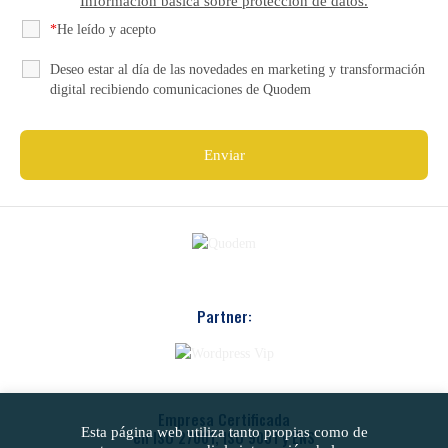
Información básica sobre protección de datos.
*
He leído y acepto
la Política de Privacidad
Deseo estar al día de las novedades en marketing y transformación
digital recibiendo comunicaciones de Quodem
Partner:
Empresa Certificada
Esta página web utiliza tanto propias como de
en ISO 27001, ISO 9001 y ENS