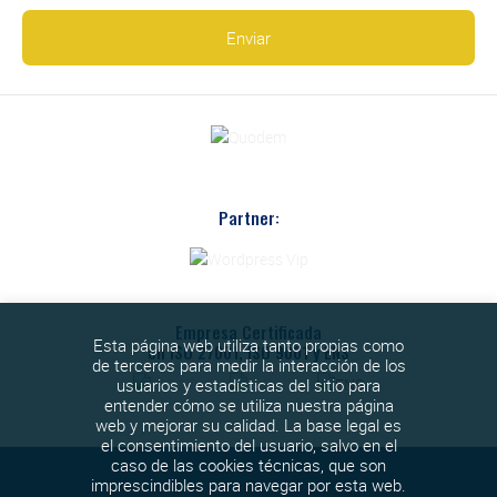
Partner:
Empresa Certificada
Esta página web utiliza tanto propias como
en ISO 27001, ISO 9001 y ENS
de terceros para medir la interacción de los
usuarios y estadísticas del sitio para
entender cómo se utiliza nuestra página
web y mejorar su calidad. La base legal es
el consentimiento del usuario, salvo en el
caso de las cookies técnicas, que son
imprescindibles para navegar por esta web.