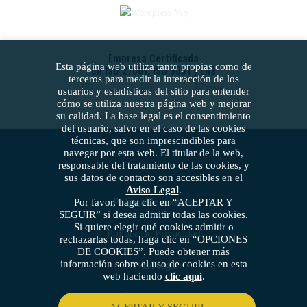
Empresa Certificada
Esta página web utiliza tanto propias como de
en ISO 27001, ISO 9001 y ENS
terceros para medir la interacción de los
usuarios y estadísticas del sitio para entender
cómo se utiliza nuestra página web y mejorar
su calidad. La base legal es el consentimiento
del usuario, salvo en el caso de las cookies
técnicas, que son imprescindibles para
navegar por esta web. El titular de la web,
responsable del tratamiento de las cookies, y
sus datos de contacto son accesibles en el
Aviso Legal
.
Política de cookies
Por favor, haga clic en “ACEPTAR Y
SEGUIR” si desea admitir todas las cookies.
Si quiere elegir qué cookies admitir o
Política de Privacidad
rechazarlas todas, haga clic en “OPCIONES
DE COOKIES”. Puede obtener más
información sobre el uso de cookies en esta
Aviso legal
web haciendo
clic aquí
.
Política de seguridad